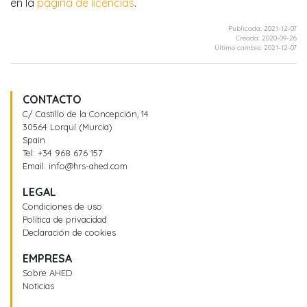
en la
página de licencias
.
Publicada:
2021-12-07
Creada:
2020-09-26
Último cambio:
2021-12-07
CONTACTO
C/ Castillo de la Concepción, 14
30564 Lorquí (Murcia)
Spain
Tel:
+34 968 676 157
Email:
info@hrs-ahed.com
LEGAL
Condiciones de uso
Política de privacidad
Declaración de cookies
EMPRESA
Sobre AHED
Noticias